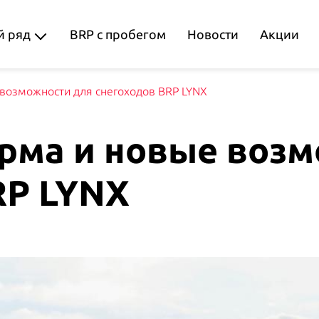
 ряд
BRP с пробегом
Новости
Акции
возможности для снегоходов BRP LYNX
рма и новые возм
RP LYNX