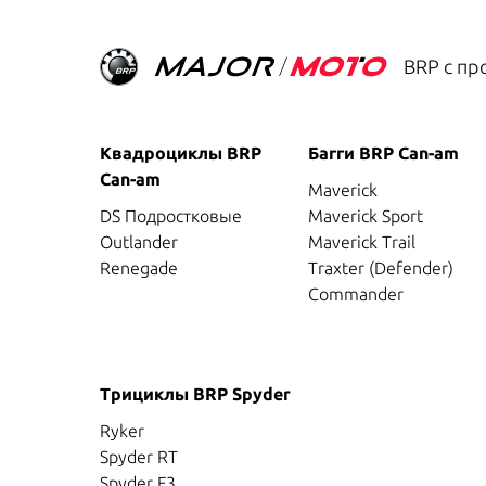
BRP с пр
Квадроциклы BRP
Багги BRP Can-am
Can-am
Maverick
DS Подростковые
Maverick Sport
Outlander
Maverick Trail
Renegade
Traxter (Defender)
Commander
Трициклы BRP Spyder
Ryker
Spyder RT
Spyder F3