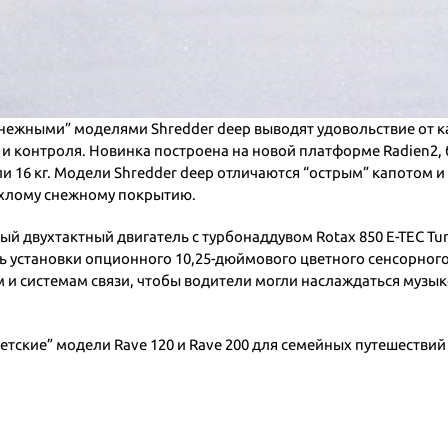
нежными” моделями Shredder deep выводят удовольствие от ка
 контроля. Новинка построена на новой платформе Radien2, б
 16 кг. Модели Shredder deep отличаются “острым” капотом 
рыхлому снежному покрытию.
й двухтактный двигатель с турбонаддувом Rotax 850 E-TEC Tu
 установки опционного 10,25-дюймового цветного сенсорного д
и системам связи, чтобы водители могли наслаждаться музыко
етские” модели Rave 120 и Rave 200 для семейных путешествий