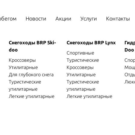
обегом
Новости
Акции
Услуги
Контакты
Снегоходы BRP Ski-
Снегоходы BRP Lynx
Гид
doo
Doo
Спортивные
Кроссоверы
Туристические
Спо
Утилитарные
Кроссоверы
Мощ
Для глубокого снега
Утилитарные
Отд
Туристические
Туристические
Люк
утилитарные
утилитарные
Легкие утилитарные
Легкие утилитарные