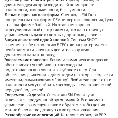
двигатели других производителей по мощности,
надежности, экономичности, бесшумности.
Легкая и прочная платформа
. Снегоходы Ski-Doo
построены на платформе REV четвертого поколения, Lynx
– на платформе Radien-X. Их отличает хорошо
отрегулированный центр тяжести, что дает отличную
управляемость даже в сложных дорожных условиях.
Запуск двигателей одной кнопкой
. Система SHOT
сочетает в себе технологию E-TEC с династартером. Нет
необходимости запускать двигатель вручную –
достаточно нажать кнопку;
Энергоемкие подвески
. Легкие алюминиевые подвески
обеспечивают устойчивость снегохода на
подготовленных склонах и в глубоком снегу. Для
облегчения движения задним ходом некоторые подвески
имеют надламывающуюся "пятку". Любители простоты и
надежности могут выбрать снегоходы с телескопической
передней подвеской.
Современный дизайн
. Снегоходы Ski-Doo и Lynx
отличаются продуманной эргономикой. Все элементы
управления размещены таким образом, чтобы до них
можно было легко дотянуться во время вождения.
Разнообразие комплектаций
. Каталог снегоходов BRP