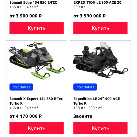
Summit Edge 154 850 E-TEC
EXPEDITION LE 900 ACE 20
3
165 л.с., 849 см
899 л.с.
от 3 500 000 ₽
от 3 990 000 ₽
Купить
Купить
Summit X Expert 154 850 E-Tec
Expedition LE 24″ 900 ACE
Turbo R
Turbo R
3
3
165 л.с., 849 см
180 л.с., 899 см
от 4 170 000 ₽
Звоните
Купить
Купить