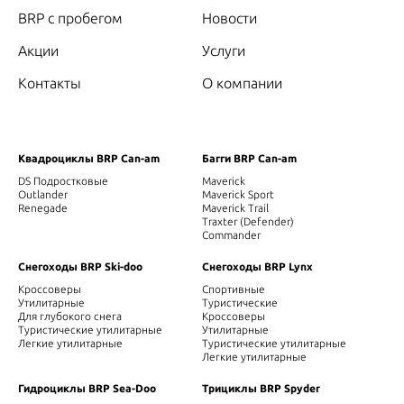
BRP с пробегом
Новости
Акции
Услуги
Контакты
О компании
Квадроциклы BRP Can-am
Багги BRP Can-am
DS Подростковые
Maverick
Outlander
Maverick Sport
Renegade
Maverick Trail
Traxter (Defender)
Commander
Снегоходы BRP Ski-doo
Снегоходы BRP Lynx
Кроссоверы
Спортивные
Утилитарные
Туристические
Для глубокого снега
Кроссоверы
Туристические утилитарные
Утилитарные
Легкие утилитарные
Туристические утилитарные
Легкие утилитарные
Гидроциклы BRP Sea-Doo
Трициклы BRP Spyder