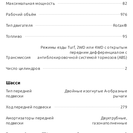
Максимальная мощность
82
Рабочий объём
976
Тип двигателя
Rotax®
Топливо
95
Режимы езды Turf, 2WD или 4WD с открытым
передним дифференциалом с
Трансмиссия
антиблокировочной системой тормозов (ABS)
Число цилиндров
2
Шасси
Тип передней
Двойные изогнутые А-образные
подвески
рычаги
Ход передней подвески
279
Амортизаторы передней
Двухтрубные,
подвески
газонаполненные