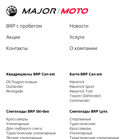
BRP с пробегом
Новости
Акции
Услуги
Контакты
О компании
Квадроциклы BRP Can-am
Багги BRP Can-am
DS Подростковые
Maverick
Outlander
Maverick Sport
Renegade
Maverick Trail
Traxter (Defender)
Commander
Снегоходы BRP Ski-doo
Снегоходы BRP Lynx
Кроссоверы
Спортивные
Утилитарные
Туристические
Для глубокого снега
Кроссоверы
Туристические утилитарные
Утилитарные
Легкие утилитарные
Туристические утилитарные