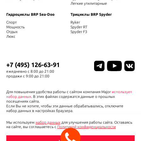
Легкие утилитарные
Гидроциклы BRP Sea-Doo
Трициклы BRP Spyder
Спорт
Ryker
Мощность
Spyder RT
Отдых
Spyder F3
Люкс
+7 (495) 126-63-91
ежедневно с 8:00 до 21:00
продажи с 9:00 до 21:00
Для повышения удобства работы с сайтом компания Major
использует
набор данных
. В этих файлах содержатся данные о прошлых
посещениях сайта.
Если Вы не хотите, чтобы эти данные обрабатывались, отключите
набор данных в настройках браузера.
Ваши личные данные будут использоваться для оперативной связи с
Вами. Major обеспечивает защиту Ваших данных. Более подробную
Мы используем
набор данных
для улучшения работы сайта. Оставаясь
информацию смотрите в разделе
на сайте, вы соглашаетесь с
Политикой конфиденциальности
«Политика безопасности»
Данный сайт несет информационный характер и ни при каких условиях