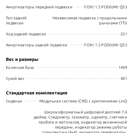
Амортизаторы передней подвески
FOX† 1.5 PODIUM† QS3
Тип задней
Независимая подвеска с продольными
подвески
рычагами (TTI)
Ход задней подвески
251
Амортизаторы задней подвески
FOX† 1.5 PODIUM† QS3
Вес и размеры
Колесная база
1499
Сухой вес
401
Стандартная комплектация
Сиденье
Модульная система (CRS) с креплениями LinQ
Широкоформатный цифровой дисплей 7,6
дюйма: Спидометр, тахометр, одометр, счетчики
пробега и моточасов, индикатор включенной
передачи, индикатор режима работы
трансмиссии (4×4), индикатор температуры,