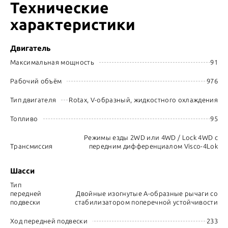
Технические
характеристики
Двигатель
Максимальная мощность
91
Рабочий объём
976
Тип двигателя
Rotax, V-образный, жидкостного охлаждения
Топливо
95
Режимы езды 2WD или 4WD / Lock 4WD с
Трансмиссия
передним дифференциалом Visco-4Lok
Шасси
Тип
передней
Двойные изогнутые А-образные рычаги со
подвески
стабилизатором поперечной устойчивости
Ход передней подвески
233